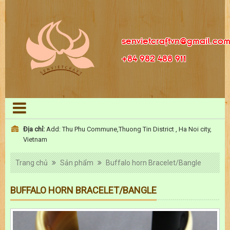
senvietcraftvn@gmail.co
+84 982 488 911
Địa chỉ:
Add: Thu Phu Commune,Thuong Tin District , Ha Noi city,
Vietnam
Trang chủ
Sản phẩm
Buffalo horn Bracelet/Bangle
BUFFALO HORN BRACELET/BANGLE