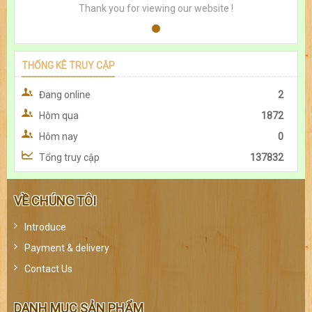
Thank you for viewing our website !
THỐNG KÊ TRUY CẬP
Đang online
2
Hôm qua
1872
Hôm nay
0
Tổng truy cập
137832
VỀ CHÚNG TÔI
Introduce
Payment & delivery
Contact Us
DANH MỤC SẢN PHẨM