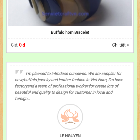
Buffalo horn Bracelet
Giá:
0 đ
Chi tiết
I'm pleased to introduce ourselves. We are supplier for
cow/buffalo jewelry and leather fashion in Viet Nam, I'm have
factoryand a team of professional worker for create lots of
beautiful and quality to design for customer in local and
foreign...
LE NGUYEN