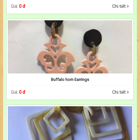
Giá:
0 đ
Chi tiết
Buffalo horn Earrings
Giá:
0 đ
Chi tiết