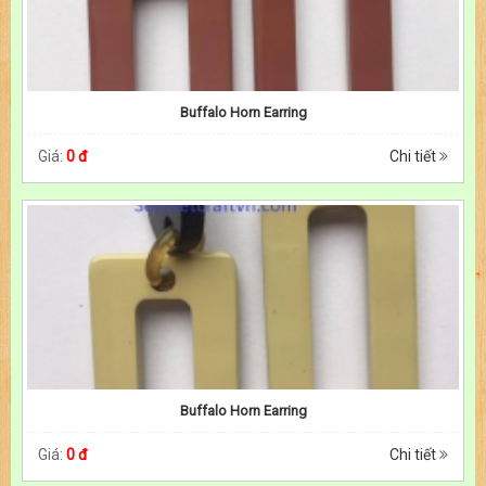
Buffalo Horn Earring
Giá:
0 đ
Chi tiết
Buffalo Horn Earring
Giá:
0 đ
Chi tiết