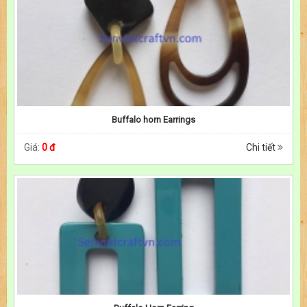
Buffalo horn Earrings
Giá:
0 đ
Chi tiết