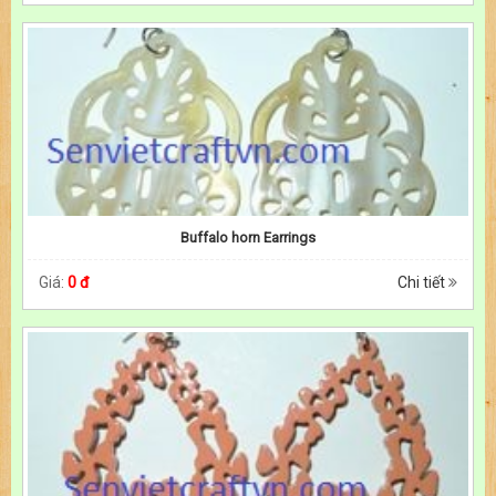
Buffalo horn Earrings
Giá:
0 đ
Chi tiết