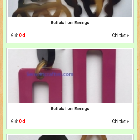
Buffalo horn Earrings
Giá:
0 đ
Chi tiết
Buffalo horn Earrings
Giá:
0 đ
Chi tiết