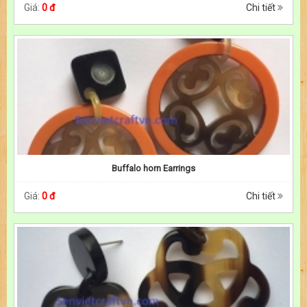
Giá:
0 đ
Chi tiết
Buffalo horn Earrings
Giá:
0 đ
Chi tiết