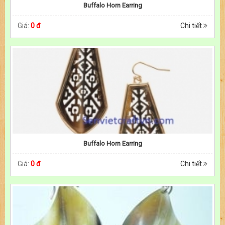
Buffalo Horn Earring
Giá:
0 đ
Chi tiết
Buffalo Horn Earring
Giá:
0 đ
Chi tiết