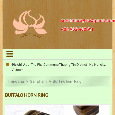
senvietcraftvn@gmail.co
+84 982 488 911
Địa chỉ:
Add: Thu Phu Commune,Thuong Tin District , Ha Noi city,
Vietnam
Trang chủ
Sản phẩm
Buffalo horn Ring
BUFFALO HORN RING