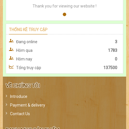
Thank you for viewing our website !
THỐNG KÊ TRUY CẬP
Đang online
3
Hôm qua
1783
Hôm nay
0
Tổng truy cập
137500
VỀ CHÚNG TÔI
Introduce
Payment & delivery
Contact Us