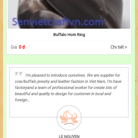
Buffalo Horn Ring
Giá:
0 đ
Chi tiết
I'm pleased to introduce ourselves. We are supplier for
cow/buffalo jewelry and leather fashion in Viet Nam, I'm have
factoryand a team of professional worker for create lots of
beautiful and quality to design for customer in local and
foreign...
LE NGUYEN