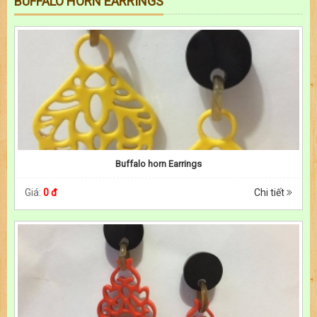
BUFFALO HORN EARRINGS
Buffalo horn Earrings
Giá:
0 đ
Chi tiết