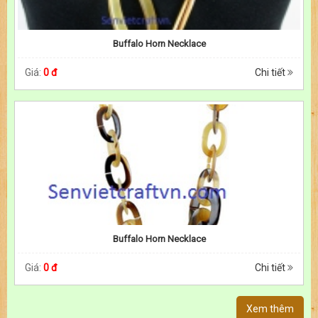
Buffalo Horn Necklace
Giá:
0 đ
Chi tiết
Buffalo Horn Necklace
Giá:
0 đ
Chi tiết
Xem thêm