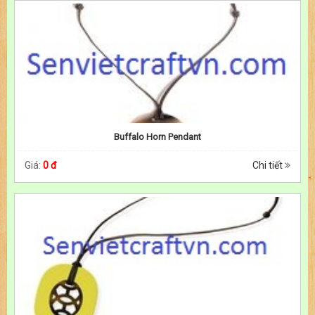
Buffalo Horn Pendant
Giá:
0 đ
Chi tiết