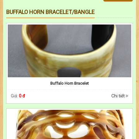
BUFFALO HORN BRACELET/BANGLE
Buffalo Horn Bracelet
Giá:
0 đ
Chi tiết