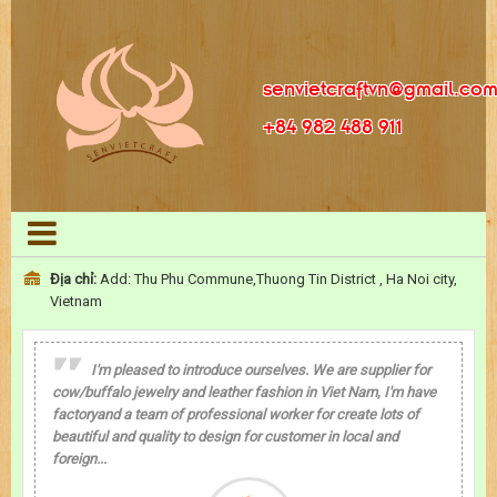
senvietcraftvn@gmail.co
+84 982 488 911
Địa chỉ:
Add: Thu Phu Commune,Thuong Tin District , Ha Noi city,
Vietnam
I'm pleased to introduce ourselves. We are supplier for
cow/buffalo jewelry and leather fashion in Viet Nam, I'm have
factoryand a team of professional worker for create lots of
beautiful and quality to design for customer in local and
foreign...