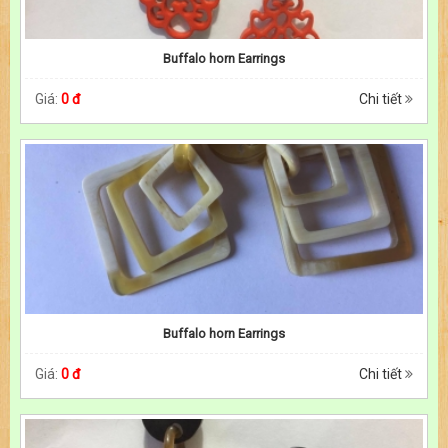
Buffalo horn Earrings
Giá:
0 đ
Chi tiết
Buffalo horn Earrings
Giá:
0 đ
Chi tiết