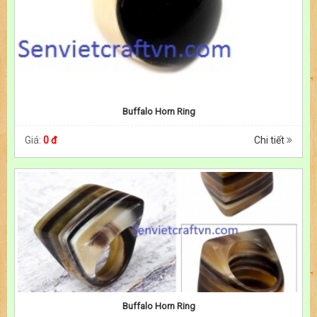
Buffalo Horn Ring
Giá:
0 đ
Chi tiết
Buffalo Horn Ring