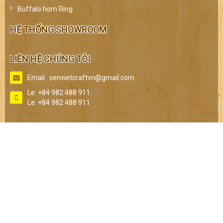
Buffalo horn Ring
HỆ THỐNG SHOWROOM
LIÊN HỆ CHÚNG TÔI
Email :
senvietcraftvn@gmail.com
Le:
+84 982 488 911
Le:
+84 982 488 911