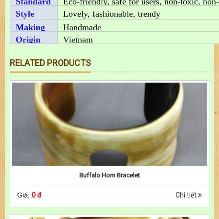
Standard
Eco-friendly, safe for users, non-toxic, non-
Style
Lovely, fashionable, trendy
Making
Handmade
Origin
Vietnam
RELATED PRODUCTS
Buffalo Horn Bracelet
Giá:
0 đ
Chi tiết