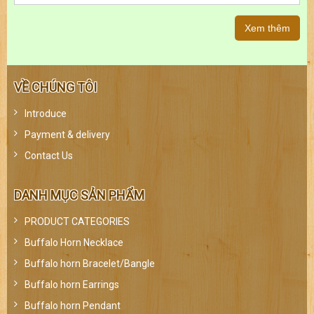
Xem thêm
VỀ CHÚNG TÔI
Introduce
Payment & delivery
Contact Us
DANH MỤC SẢN PHẨM
PRODUCT CATEGORIES
Buffalo Horn Necklace
Buffalo horn Bracelet/Bangle
Buffalo horn Earrings
Buffalo horn Pendant