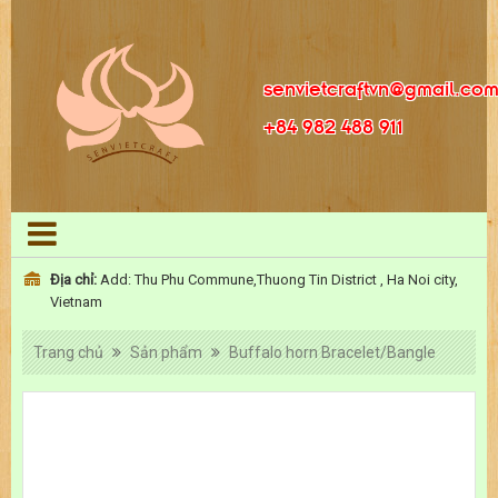
senvietcraftvn@gmail.co
+84 982 488 911
Địa chỉ:
Add: Thu Phu Commune,Thuong Tin District , Ha Noi city,
Vietnam
Trang chủ
Sản phẩm
Buffalo horn Bracelet/Bangle